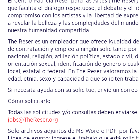
El Centro Patricia Reser para las Artes (The Reser)
que facilita el diálogo respetuoso, el debate y el 
compromiso con los artistas y la libertad de expre
a revelar la belleza y las complejidades del mun
nuestra humanidad compartida.
The Reser es un empleador que ofrece igualdad de 
de contratación y empleo a ningún solicitante por 
nacional, religión, afiliación política, estado civil,
orientación sexual, identificación de género o cua
local, estatal o federal. En The Reser valoramos l
edad, etnia, sexo y capacidad a que soliciten traba
Si necesita ayuda con su solicitud, envíe un corre
Cómo solicitarlo:
Todas las solicitudes y/o consultas deben enviarse
jobs@TheReser.org
Solo archivos adjuntos de MS Word o PDF, por fav
Línea de asunto: ingrese el trabajo que está solici