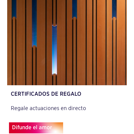
CERTIFICADOS DE REGALO
Regale actuaciones en directo
Difunde el amor
Difunde el amor