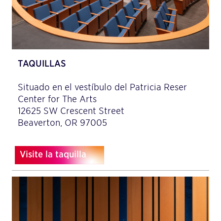
TAQUILLAS
Situado en el vestíbulo del Patricia Reser
Center for The Arts
12625 SW Crescent Street
Beaverton, OR 97005
Visite la taquilla
Visite la taquilla