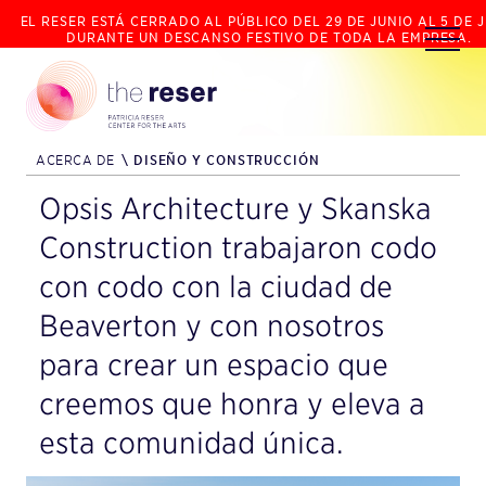
EL RESER ESTÁ CERRADO AL PÚBLICO DEL 29 DE JUNIO AL 5 DE J
DURANTE UN DESCANSO FESTIVO DE TODA LA EMPRESA.
ACERCA DE
\
DISEÑO Y CONSTRUCCIÓN
Opsis Architecture y Skanska
Construction trabajaron codo
con codo con la ciudad de
Beaverton y con nosotros
para crear un espacio que
creemos que honra y eleva a
esta comunidad única.