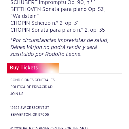
SCHUBERT Impromptu Op. 90, n.º 1
BEETHOVEN Sonata para piano Op. 53,
“Waldstein”
CHOPIN Scherzo n.º 2, op. 31
CHOPIN Sonata para piano n.º 2, op. 35
*
Por circunstancias imprevistas de salud,
Dénes Várjon no podrá rendir y será
sustituido por Rodolfo Leone.
Buy Tickets
CONDICIONES GENERALES
POLÍTICA DE PRIVACIDAD
JOIN US
12625 SW CRESCENT ST
BEAVERTON, OR 97005
© 2026 PATRICIA RESER CENTER FOR THE ARTS