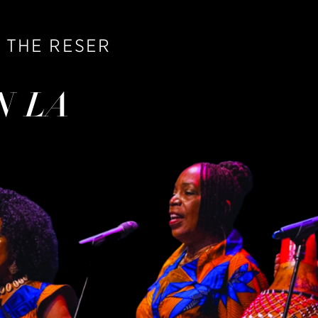
 THE RESER
N LA