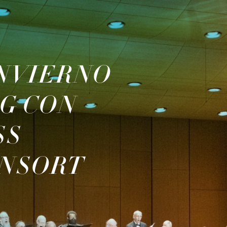
INVIERNO
NG CON
SS
NSORT