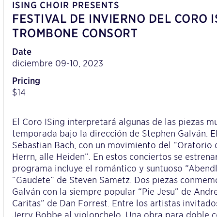
ISING CHOIR PRESENTS
FESTIVAL DE INVIERNO DEL CORO 
TROMBONE CONSORT
Date
diciembre 09-10, 2023
Pricing
$14
El Coro ISing interpretará algunas de las piezas m
temporada bajo la dirección de Stephen Galván. El
Sebastian Bach, con un movimiento del “Oratorio 
Herrn, alle Heiden”. En estos conciertos se estrena
programa incluye el romántico y suntuoso “Abendli
“Gaudete” de Steven Sametz. Dos piezas conmemora
Galván con la siempre popular “Pie Jesu” de Andr
Caritas” de Dan Forrest. Entre los artistas invita
Jerry Bobbe al violonchelo. Una obra para doble cor