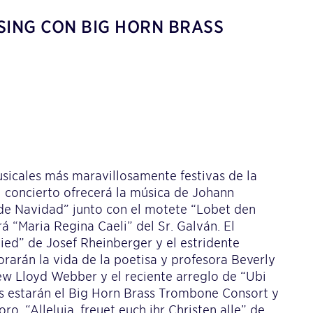
ISING CON BIG HORN BRASS
usicales más maravillosamente festivas de la
 concierto ofrecerá la música de Johann
de Navidad” junto con el motete “Lobet den
rá “Maria Regina Caeli” del Sr. Galván. El
ed” de Josef Rheinberger y el estridente
rán la vida de la poetisa y profesora Beverly
ew Lloyd Webber y el reciente arreglo de “Ubi
dos estarán el Big Horn Brass Trombone Consort y
o, “Alleluja, freuet euch ihr Christen alle” de