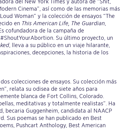
adora del New York Times y autora de “Shit,
o Modern Cinema”, así como de las memorias más
a Loud Woman” y la colección de ensayos “The
ecido en
This American Life,
The Guardian
,
. Es cofundadora de la campaña de
 #ShoutYourAbortion. Su último proyecto, un
nked
, lleva a su público en un viaje hilarante,
spiraciones, decepciones, la historia de los
dos colecciones de ensayos. Su colección más
en”, relata su odisea de siete años para
temente blanca de Fort Collins, Colorado.
ellas, meditativas y totalmente realistas”. Ha
ward, becaria Guggenheim, candidata al NAACP
. Sus poemas se han publicado en Best
Poems, Pushcart Anthology, Best American