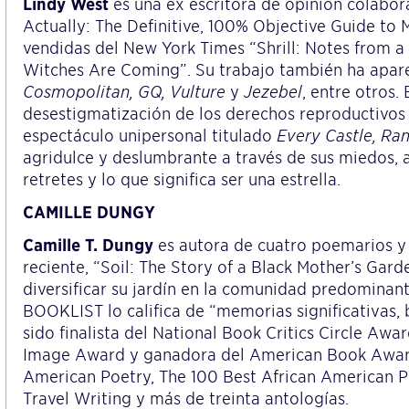
Lindy West
es una ex escritora de opinión colabor
Actually: The Definitive, 100% Objective Guide t
vendidas del New York Times “Shrill: Notes from 
Witches Are Coming”. Su trabajo también ha apar
Cosmopolitan,
GQ,
Vulture
y
Jezebel
, entre otros
desestigmatización de los derechos reproductivos
espectáculo unipersonal titulado
Every Castle, Ra
agridulce y deslumbrante a través de sus miedos, a
retretes y lo que significa ser una estrella.
CAMILLE DUNGY
Camille T. Dungy
es autora de cuatro poemarios y 
reciente, “Soil: The Story of a Black Mother’s Gard
diversificar su jardín en la comunidad predominan
BOOKLIST lo califica de “memorias significativas, b
sido finalista del National Book Critics Circle A
Image Award y ganadora del American Book Award
American Poetry, The 100 Best African American 
Travel Writing y más de treinta antologías.