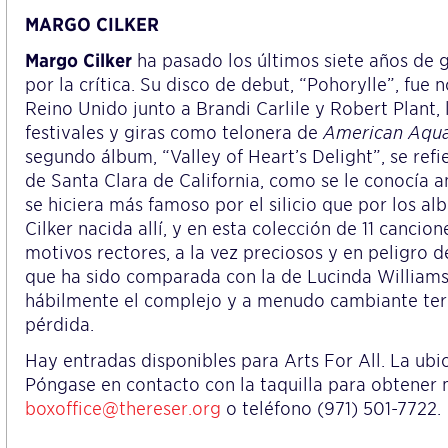
MARGO CILKER
Margo Cilker
ha pasado los últimos siete años de 
por la crítica. Su disco de debut, “Pohorylle”, fu
Reino Unido junto a Brandi Carlile y Robert Plant, 
festivales y giras como telonera de
American Aqu
segundo álbum, “Valley of Heart’s Delight”, se refi
de Santa Clara de California, como se le conocía 
se hiciera más famoso por el silicio que por los al
Cilker nacida allí, y en esta colección de 11 cancio
motivos rectores, a la vez preciosos y en peligro 
que ha sido comparada con la de Lucinda Williams
hábilmente el complejo y a menudo cambiante terr
pérdida.
Hay entradas disponibles para Arts For All. La ubi
Póngase en contacto con la taquilla para obtener 
boxoffice@thereser.org
o teléfono (971) 501-7722.