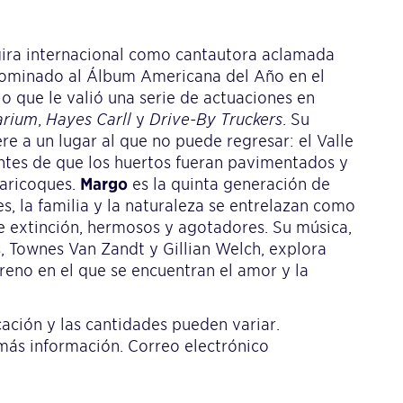
gira internacional como cantautora aclamada
e nominado al Álbum Americana del Año en el
lo que le valió una serie de actuaciones en
arium
,
Hayes Carll
y
Drive-By Truckers
. Su
ere a un lugar al que no puede regresar: el Valle
antes de que los huertos fueran pavimentados y
baricoques.
Margo
es la quinta generación de
nes, la familia y la naturaleza se entrelazan como
de extinción, hermosos y agotadores. Su música,
, Townes Van Zandt y Gillian Welch, explora
eno en el que se encuentran el amor y la
cación y las cantidades pueden variar.
más información. Correo electrónico