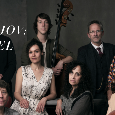
JOV:
EL