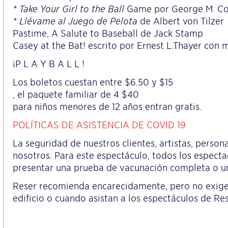
* Take Your Girl to the Ball
Game por George M. C
* Llévame al Juego de Pelota
de Albert von Tilzer
Pastime, A Salute to Baseball de Jack Stamp
Casey at the Bat! escrito por Ernest L.Thayer con
¡P L A Y B A L L !
Los boletos cuestan entre $6.50 y $15
, el paquete familiar de 4 $40
para niños menores de 12 años entran gratis.
POLÍTICAS DE ASISTENCIA DE COVID 19
La seguridad de nuestros clientes, artistas, person
nosotros. Para este espectáculo, todos los espec
presentar una prueba de vacunación completa o un
Reser recomienda encarecidamente, pero no exige, 
edificio o cuando asistan a los espectáculos de Res