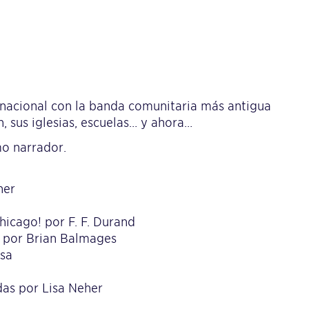
nacional con la banda comunitaria más antigua
 sus iglesias, escuelas… y ahora…
mo narrador.
ner
icago! por F. F. Durand
a por Brian Balmages
usa
das por Lisa Neher